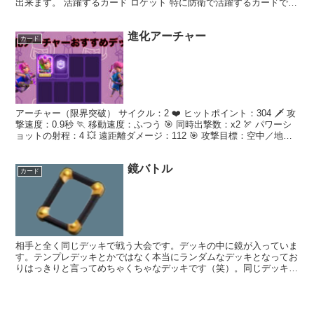
出来ます。 活躍するカード ロケット 特に防衛で活躍するカードで
す。バトル場にたくさんのユニットが貯まるのそれらの...
進化アーチャー
カード
アーチャー（限界突破） サイクル：2 ❤️ ヒットポイント：304 🗡️ 攻
撃速度：0.9秒 🏃 移動速度：ふつう 🎯 同時出撃数：x2 🏹 パワーシ
ョットの射程：4 💥 遠距離ダメージ：112 🎯 攻撃目標：空中／地上
🏹 射程：6 💥 ...
鏡バトル
カード
相手と全く同じデッキで戦う大会です。デッキの中に鏡が入っていま
す。テンプレデッキとかではなく本当にランダムなデッキとなってお
りはっきりと言ってめちゃくちゃなデッキです（笑）。同じデッキだ
からこそ平等に戦うことができ、相性に左右されずPSによ...