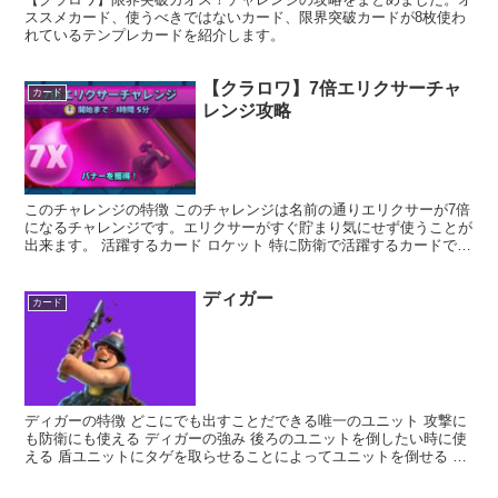
ススメカード、使うべきではないカード、限界突破カードが8枚使わ
れているテンプレカードを紹介します。
【クラロワ】7倍エリクサーチャ
カード
レンジ攻略
このチャレンジの特徴 このチャレンジは名前の通りエリクサーが7倍
になるチャレンジです。エリクサーがすぐ貯まり気にせず使うことが
出来ます。 活躍するカード ロケット 特に防衛で活躍するカードで
す。バトル場にたくさんのユニットが貯まるのそれらの...
ディガー
カード
ディガーの特徴 どこにでも出すことだできる唯一のユニット 攻撃に
も防衛にも使える ディガーの強み 後ろのユニットを倒したい時に使
える 盾ユニットにタゲを取らせることによってユニットを倒せる 建
物を壊せる 防衛にも使える ディガーの弱み キン...