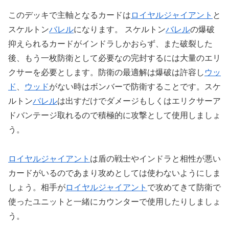
このデッキで主軸となるカードは
ロイヤルジャイアント
と
スケルトン
バレル
になります。
スケルトン
バレル
の爆破
抑えられるカードがインドラしかおらず、また破裂した
後、もう一枚防衛として必要なの完封するには大量のエリ
クサーを必要とします。防衛の最適解は爆破は許容し
ウッ
ド
、
ウッド
がない時はボンバーで防衛することです。スケ
ルトン
バレル
は出すだけでダメージもしくはエリクサーア
ドバンテージ取れるので積極的に攻撃として使用しましょ
う。
ロイヤルジャイアント
は盾の戦士やインドラと相性が悪い
カードがいるのであまり攻めとしては使わないようにしま
しょう。相手が
ロイヤルジャイアント
で攻めてきて防衛で
使ったユニットと一緒にカウンターで使用したりしましょ
う。