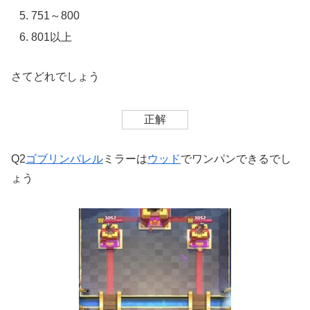
751～800
801以上
さてどれでしょう
正解
Q2
ゴブリンバレル
ミラーは
ウッド
でワンパンできるでし
ょう