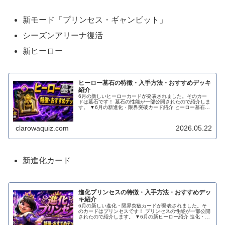
新モード「プリンセス・ギャンビット」
シーズンアリーナ復活
新ヒーロー
ヒーロー墓石の特徴・入手方法・おすすめデッキ
紹介
6月の新しいヒーローカードが発表されました。そのカー
ドは墓石です！ 墓石の性能が一部公開されたので紹介しま
す。 ▼6月の新進化・限界突破カード紹介 ヒーロー墓石の
特徴 画像・映像引用：Clash Royale 公式YouTubeチャン
ネル ...
clarowaquiz.com
2026.05.22
新進化カード
進化プリンセスの特徴・入手方法・おすすめデッ
キ紹介
6月の新しい進化・限界突破カードが発表されました。そ
のカードはプリンセスです！ プリンセスの性能が一部公開
されたので紹介します。 ▼6月の新ヒーロー紹介 進化・限
界突破プリンセスの特徴 今回のプリンセスの特徴の一つと